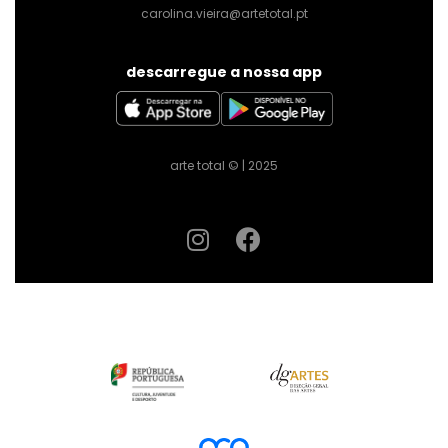
carolina.vieira@artetotal.pt
descarregue a nossa app
arte total © | 2025