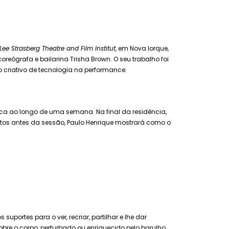
Lee Strasberg Theatre and Film Institut
, em Nova Iorque,
reógrafa e bailarina Trisha Brown. O seu trabalho foi
 criativo de tecnologia na performance.
stica ao longo de uma semana. Na final da residência,
tos antes da sessão, Paulo Henrique mostrará como o
portes para o ver, recriar, partilhar e lhe dar
obre o corpo, perturbado ou enriquecido pelo barulho