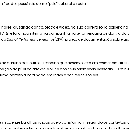
ificados possíveis como “pele” cultural e social.
inares, cruzando dança, teatro e vídeo. Na sua carreira foi já bolseiro no
& Arts
, e foi ainda interno na companhia norte-americana de dança da co
e do
Digital Performance Archive
(DPA), projeto de documentação sobre uso
ito de barulho dos outros”, trabalho que desenvolverá em residência artí
pação do público através do uso dos seus telemóveis pessoais. 30 minu
numa narrativa partilhada em redes e nas redes sociais.
sto, entre barulhos, ruídos que o transformam segundo os contextos, os su
ta, um suporte por técnicas que transformam o olhar do corpo. Um olhar s