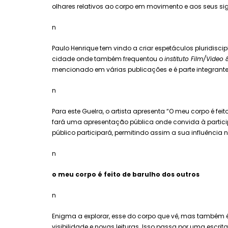
olhares relativos ao corpo em movimento e aos seus sign
n
Paulo Henrique tem vindo a criar espetáculos pluridiscipl
cidade onde também frequentou o
instituto Film/Video 
mencionado em várias publicações e é parte integrant
n
Para este Guelra, o artista apresenta “O meu corpo é fe
fará uma apresentação pública onde convida à partici
público participará, permitindo assim a sua influência 
n
o meu corpo é feito de barulho dos outros
n
Enigma a explorar, esse do corpo que vê, mas também é vi
visibilidade e novas leituras. Isso passa por uma escri