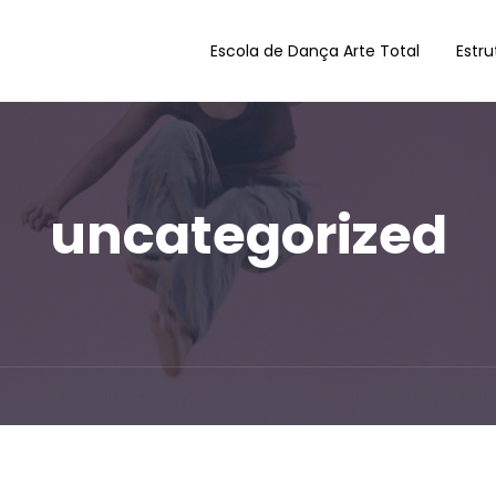
Escola de Dança Arte Total
Estru
uncategorized
egorized
GUELRA o meu corpo é feito de barulho dos outros | Paul