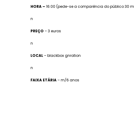
HORA –
16:00 (pede-se a comparência do público 30 m
n
PREÇO
– 3 euros
n
LOCAL
– blackbox gnration
n
FAIXA ETÁRIA
– m/6 anos