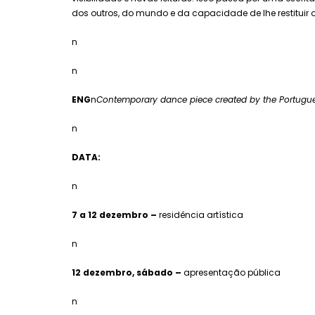
dos outros, do mundo e da capacidade de lhe restituir 
n
n
ENG
n
Contemporary dance piece created by the Portugue
n
DATA:
n
7 a 12 dezembro –
residência artística
n
12 dezembro, sábado –
apresentação pública
n