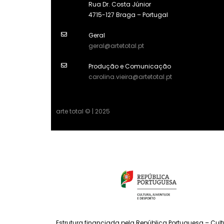
Rua Dr. Costa Júnior
4715-127 Braga – Portugal
Geral
geral@artetotal.pt
Produção e Comunicação
carolina.vieira@artetotal.pt
arte total © | 2025
Estrutura financiada pela República Portuguesa – Cul