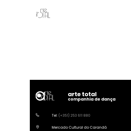
arte total
companhia de dança
Tel:
(+351) 253 611 880
Mercado Cultural do Carandá