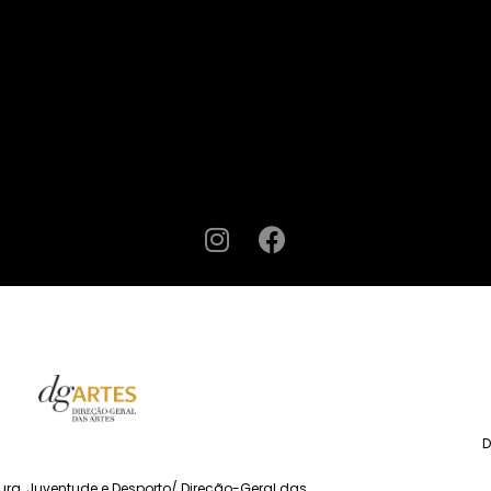
D
tura, Juventude e Desporto/ Direção-Geral das