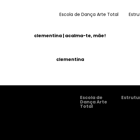
arquivo clementina
Escola de Dança Arte Total
Estru
clementina | acalma-te, mãe!
clementina
Escola de
Estrutu
Dança Arte
Total