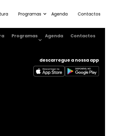
Login
(+88) 12 345 6789
tura
Programas
Agenda
Contactos
ra
Programas
Agenda
Contactos
descarregue a nossa app