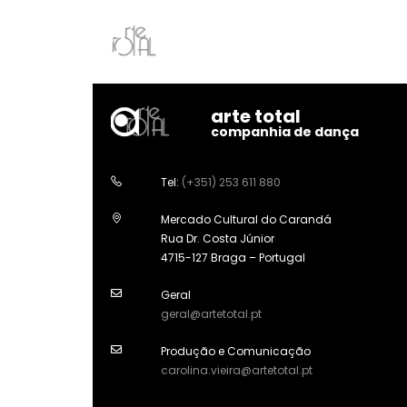
arte total
companhia de dança
Tel:
(+351) 253 611 880
Mercado Cultural do Carandá
Rua Dr. Costa Júnior
4715-127 Braga – Portugal
Geral
geral@artetotal.pt
Produção e Comunicação
carolina.vieira@artetotal.pt